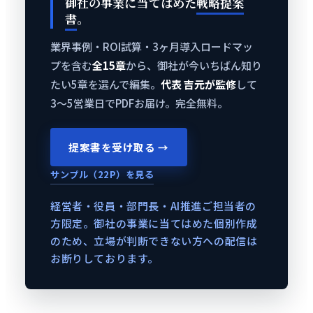
御社の事業に当てはめた
戦略提案
書
。
業界事例・ROI試算・3ヶ月導入ロードマッ
プを含む
全15章
から、御社が今いちばん知り
たい5章を選んで編集。
代表 吉元が監修
して
3〜5営業日でPDFお届け。完全無料。
提案書を受け取る →
サンプル（22P）を見る
経営者・役員・部門長・AI推進ご担当者の
方限定。御社の事業に当てはめた個別作成
のため、立場が判断できない方への配信は
お断りしております。