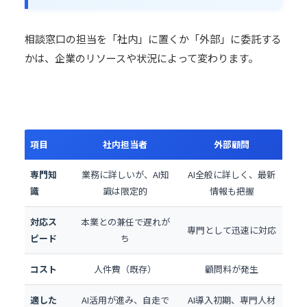
相談窓口の担当を「社内」に置くか「外部」に委託する
かは、企業のリソースや状況によって変わります。
項目
社内担当者
外部顧問
専門知
業務に詳しいが、AI知
AI全般に詳しく、最新
識
識は限定的
情報も把握
対応ス
本業との兼任で遅れが
専門として迅速に対応
ピード
ち
コスト
人件費（既存）
顧問料が発生
適した
AI活用が進み、自走で
AI導入初期、専門人材