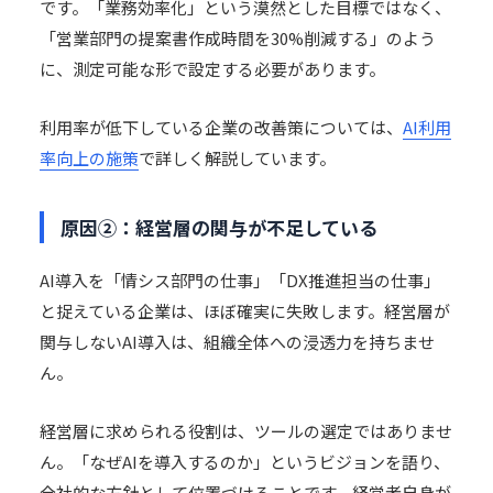
です。「業務効率化」という漠然とした目標ではなく、
「営業部門の
提案書
作成時間を30%削減する」のよう
に、測定可能な形で設定する必要があります。
利用率が低下している企業の改善策については、
AI利用
率向上の施策
で詳しく解説しています。
原因②：経営層の関与が不足している
AI導入を「情シス部門の仕事」「
DX
推進担当の仕事」
と捉えている企業は、ほぼ確実に失敗します。経営層が
関与しないAI導入は、組織全体への浸透力を持ちませ
ん。
経営層に求められる役割は、ツールの選定ではありませ
ん。「なぜAIを導入するのか」というビジョンを語り、
全社的な方針として位置づけることです。経営者自身が