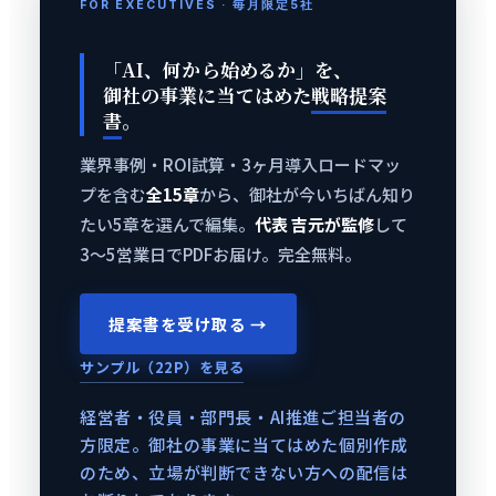
FOR EXECUTIVES · 毎月限定5社
「AI、何から始めるか」を、
御社の事業に当てはめた
戦略提案
書
。
業界事例・ROI試算・3ヶ月導入ロードマッ
プを含む
全15章
から、御社が今いちばん知り
たい5章を選んで編集。
代表 吉元が監修
して
3〜5営業日でPDFお届け。完全無料。
提案書を受け取る →
サンプル（22P）を見る
経営者・役員・部門長・AI推進ご担当者の
方限定。御社の事業に当てはめた個別作成
のため、立場が判断できない方への配信は