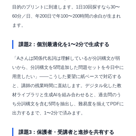
目的のプリントに到達します。1日10回探すなら30〜
60分／日、年200日で年100〜200時間の余白が生まれ
ます。
課題2：個別最適化を1〜2分で生成する
「Aさんは関係代名詞は理解しているが分詞構文が弱
いから、分詞構文を5問追加した問題セットを今日中に
用意したい」――こうした要望に紙ベースで対応する
と、講師の残業時間に直結します。デジタル化した教
材ライブラリと生成AIを組み合わせると、過去問のう
ち分詞構文を含む5問を抽出し、難易度を揃えてPDFに
出力するまで、1〜2分で済みます。
課題3：保護者・受講者と進捗を共有する