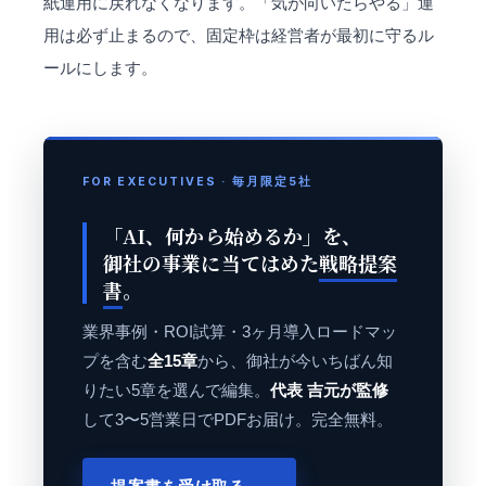
紙運用に戻れなくなります。「気が向いたらやる」運
用は必ず止まるので、固定枠は経営者が最初に守るル
ールにします。
FOR EXECUTIVES · 毎月限定5社
「AI、何から始めるか」を、
御社の事業に当てはめた
戦略提案
書
。
業界事例・ROI試算・3ヶ月導入ロードマッ
プを含む
全15章
から、御社が今いちばん知
りたい5章を選んで編集。
代表 吉元が監修
して3〜5営業日でPDFお届け。完全無料。