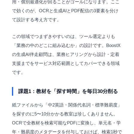
用・個別最適化が回ることがゴールになります。ここ
で効くのが、OCRと生成AIとPDF配信の3要素を分け
て設計する考え方です。
この領域でつまずきやすいのは、ツール選定よりも
「業務の中のどこに組み込むか」の設計です。BoostX
の
生成AI伴走顧問
は、業務ヒアリングから設計・定着
支援までをサービス対応範囲としてカバーできる領域
です。
課題1：教材を「探す時間」を毎日30分削る
紙ファイルから「中2英語・関係代名詞・標準難易度」
を探すのに5〜10分かかる教室は珍しくありません。
OCRで全教材を検索可能なPDFに変換し、単元名・学
年・難易度のメタデータを付与しておけば、検索1秒で