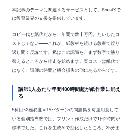
本記事のテーマに関連するサービスとして、BoostXで
は
教育業界
の支援を提供しています。
コピー代と紙代だから、年間で数十万円。たいしたコ
ストじゃない――これが、紙教材を続ける教室で繰り
返し聞く反論です。私はこの認識を、まず数字で塗り
替えるところから伴走を始めます。実コストは紙代で
はなく、講師の時間と機会損失の側にあるからです。
講師1人あたり年間400時間超が紙作業に消え
る
5科目×3難易度＝15パターンの問題集を毎週用意して
いる個別指導塾では、プリント作成だけで1日2時間が
標準でした。これを生成AIで型化したところ、25分ま