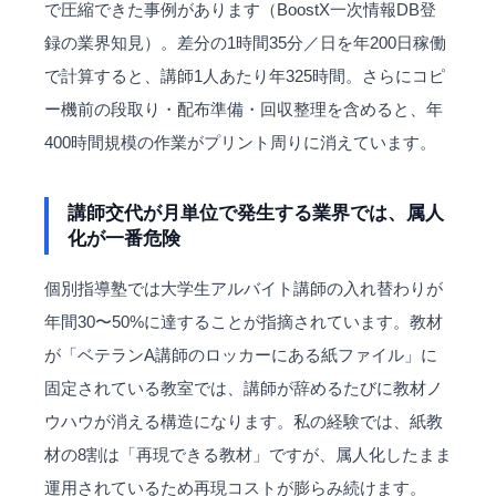
で圧縮できた事例があります（BoostX一次情報DB登
録の業界知見）。差分の1時間35分／日を年200日稼働
で計算すると、講師1人あたり年325時間。さらにコピ
ー機前の段取り・配布準備・回収整理を含めると、年
400時間規模の作業がプリント周りに消えています。
講師交代が月単位で発生する業界では、属人
化が一番危険
個別指導塾では大学生アルバイト講師の入れ替わりが
年間30〜50%に達することが指摘されています。教材
が「ベテランA講師のロッカーにある紙ファイル」に
固定されている教室では、講師が辞めるたびに教材ノ
ウハウが消える構造になります。私の経験では、紙教
材の8割は「再現できる教材」ですが、属人化したまま
運用されているため再現コストが膨らみ続けます。