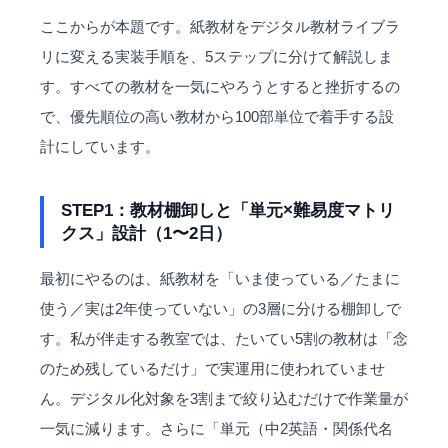
ここからが本題です。紙教材をデジタル教材ライブラ
リに変える実装手順を、5ステップに分けて解説しま
す。すべての教材を一気にやろうとすると挫折するの
で、優先順位の高い教材から100部単位で着手する設
計にしています。
STEP1：教材棚卸しと「単元×難易度マトリ
クス」設計（1〜2日）
最初にやるのは、紙教材を「いま使っている／たまに
使う／実は2年使っていない」の3層に分ける棚卸しで
す。私が伴走する教室では、たいてい5割の教材は「念
のため残しているだけ」で実運用に使われていませ
ん。デジタル化対象を3割まで絞り込むだけで作業量が
一気に減ります。さらに「単元（中2英語・関係代名