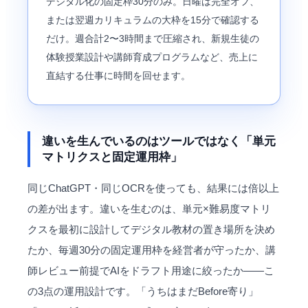
デジタル化の固定枠30分のみ。日曜は完全オフ、
または翌週カリキュラムの大枠を15分で確認する
だけ。週合計2〜3時間まで圧縮され、新規生徒の
体験授業設計や講師育成プログラムなど、売上に
直結する仕事に時間を回せます。
違いを生んでいるのはツールではなく「単元
マトリクスと固定運用枠」
同じChatGPT・同じOCRを使っても、結果には倍以上
の差が出ます。違いを生むのは、単元×難易度マトリ
クスを最初に設計してデジタル教材の置き場所を決め
たか、毎週30分の固定運用枠を経営者が守ったか、講
師レビュー前提でAIをドラフト用途に絞ったか――こ
の3点の運用設計です。「うちはまだBefore寄り」