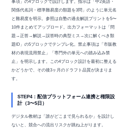
事項」の4ブロックで設計します。指示は「中2英語・
関係代名詞・標準難易度の類題を3問」のように単元名
と難易度を明示。参照は自塾の過去解説プリントを5〜
10件まとめてアップロード。出力フォーマットは「問
題→正答→解説→誤答時の典型ミス→次に解くべき類
題ID」の5ブロックでテンプレ化。禁止事項は「市販教
材の表現流用禁止」「専門外の単元への踏み込み禁
止」を明示します。この4ブロック設計を最初に整える
かどうかで、その後3ヶ月のドラフト品質が決まりま
す。
STEP4：配信プラットフォーム連携と権限設
計（3〜5日）
デジタル教材は「誰がどこまで見られるか」を設計し
ないと、競合への流出リスクが跳ね上がります。