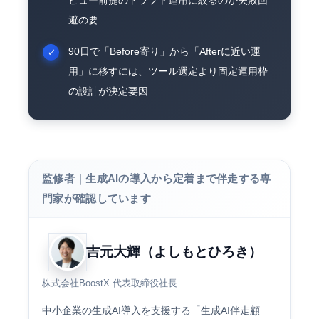
ビュー前提のドラフト運用に絞るのが失敗回
避の要
90日で「Before寄り」から「Afterに近い運
用」に移すには、ツール選定より固定運用枠
の設計が決定要因
監修者｜生成AIの導入から定着まで伴走する専
門家が確認しています
吉元大輝（よしもとひろき）
株式会社BoostX 代表取締役社長
中小企業の生成AI導入を支援する「生成AI伴走顧