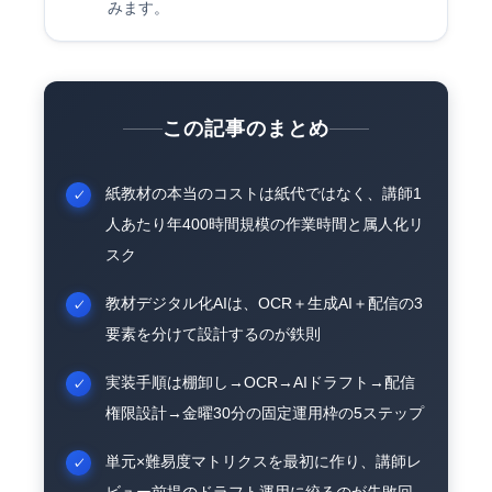
みます。
この記事のまとめ
紙教材の本当のコストは紙代ではなく、講師1
人あたり年400時間規模の作業時間と属人化リ
スク
教材デジタル化AIは、OCR＋生成AI＋配信の3
要素を分けて設計するのが鉄則
実装手順は棚卸し→OCR→AIドラフト→配信
権限設計→金曜30分の固定運用枠の5ステップ
単元×難易度マトリクスを最初に作り、講師レ