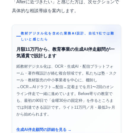
「Afterに近づきたい」と感じた方は、次セクションで
具体的な相談導線を案内します。
教材デジタル化を含めた業務AI設計、自社1社では難
しいと感じたら
月額11万円から、教育事業の生成AI伴走顧問が一
気通貫で設計します
紙教材デジタル化は、OCR・生成AI・配信プラットフォ
ーム・著作権設計が絡む複合領域です。私たちは塾・スク
ール・教材販売の中小事業者を中心に、棚卸し
→OCR→AIドラフト→配信→定着までを月1〜2回のオン
ライン伴走で一緒に進めています。Before寄りの教室で
も、最初の90日で「金曜30分の固定枠」を作るところま
では到達できる設計です。ライト11万円／月・最低3ヶ月
から始められます。
生成AI伴走顧問の詳細を見る →