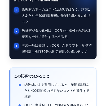
紙教材の本当のコストは紙代ではなく、講師1
人あたり年400時間規模の作業時間と属人化リ
スク
教材デジタル化AIは、OCR＋生成AI＋配信の3
要素を分けて設計するのが鉄則
実装手順は棚卸し→OCR→AIドラフト→配信権
限設計→金曜30分の固定運用枠の5ステップ
この記事で分かること
紙教材のまま運用していると、年間1講師あ
たり400時間超の見えないコストが発生する
構造
OCR・生成AI・PDFの3要素を組み合わせた