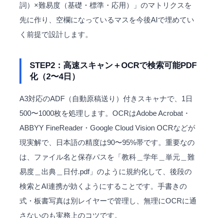
詞）×難易度（基礎・標準・応用）」のマトリクスを
先に作り、空欄になっているマスを今後AIで埋めてい
く前提で設計します。
STEP2：高速スキャン＋OCRで検索可能PDF
化（2〜4日）
A3対応のADF（自動原稿送り）付きスキャナで、1日
500〜1000枚を処理します。OCRはAdobe Acrobat・
ABBYY FineReader・Google Cloud Vision OCRなどが
現実解で、日本語の精度は90〜95%帯です。重要なの
は、ファイル名と保存パスを「教科＿学年＿単元＿難
易度＿出典＿日付.pdf」のように規約化して、後段の
検索とAI連携が効くようにすることです。手書きの
式・板書写真は別レイヤーで管理し、無理にOCRに通
さないのも実務上のコツです。