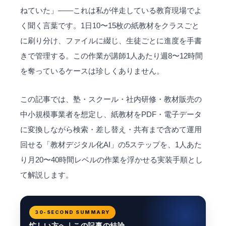
ねていた」――これは私が伴走している教育現場でよ
く聞く言葉です。1日10〜15枚の紙教材をクラスごと
に刷り分け、ファイルに綴じ、生徒ごとに進度を手書
きで管理する。この作業が講師1人あたり週8〜12時間
を奪っているケースは珍しくありません。
この記事では、塾・スクール・社内研修・教材販売の
中小規模事業者を想定し、紙教材をPDF・電子データ
に変換しながら検索・差し替え・共有まで含めて運用
回せる「教材
デジタル化
AI」の5ステップを、1人あた
り月20〜40時間レベルの作業を浮かせる実装手順とし
て解説します。
30-SECOND SUMMARY
忙しい方へ｜この記事の結論