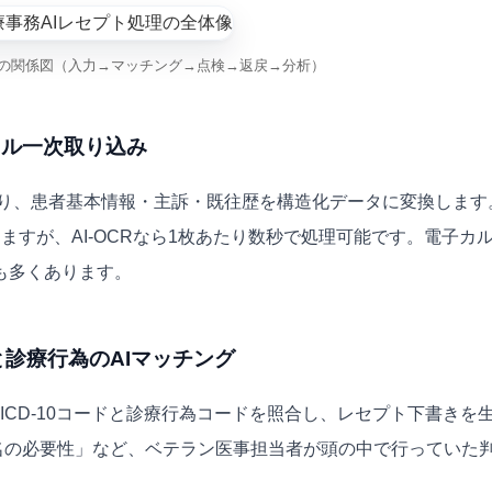
域の関係図（入力→マッチング→点検→返戻→分析）
タル一次取り込み
み取り、患者基本情報・主訴・既往歴を構造化データに変換します
しますが、AI-OCRなら1枚あたり数秒で処理可能です。電子カ
も多くあります。
）と診療行為のAIマッチング
がICD-10コードと診療行為コードを照合し、レセプト下書きを
名の必要性」など、ベテラン医事担当者が頭の中で行っていた