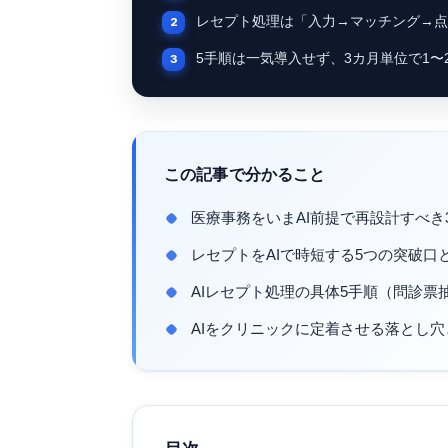
レセプト処理は「入力→マッチング→点
5手順は一気導入せず、3カ月単位で1
この記事で分かること
医療事務をいまAI前提で再設計すべき
レセプトをAIで時短する5つの突破口
AIレセプト処理の具体5手順（問診
AIをクリニックに定着させる落とし