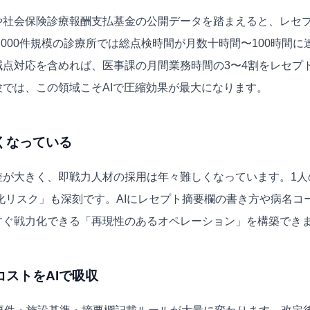
や社会保険診療報酬支払基金の公開データを踏まえると、レセプ
000件規模の診療所では総点検時間が月数十時間〜100時間に
点対応を含めれば、医事課の月間業務時間の3〜4割をレセプ
では、この領域こそAIで圧縮効果が最大になります。
くなっている
差が大きく、即戦力人材の採用は年々難しくなっています。1人
人化リスク」も深刻です。AIにレセプト摘要欄の書き方や病名コ
すぐ戦力化できる「再現性のあるオペレーション」を構築でき
ストをAIで吸収