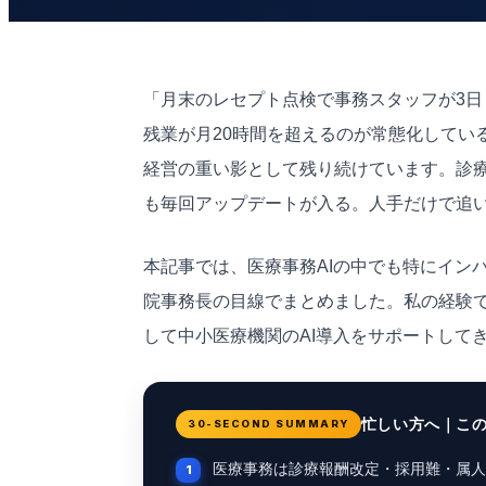
「月末のレセプト点検で事務スタッフが3
残業が月20時間を超えるのが常態化してい
経営の重い影として残り続けています。診療
も毎回アップデートが入る。人手だけで追
本記事では、医療事務AIの中でも特にイン
院事務長の目線でまとめました。私の経験で
して中小医療機関のAI導入をサポートして
忙しい方へ｜こ
30-SECOND SUMMARY
医療事務は診療報酬改定・採用難・属人