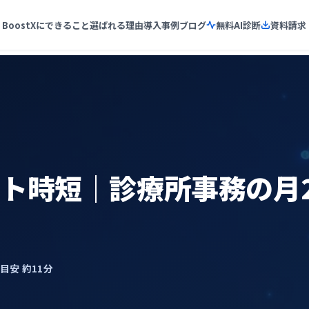
BoostXにできること
選ばれる理由
導入事例
ブログ
無料AI診断
資料請求
プト時短｜診療所事務の月
了目安 約11分