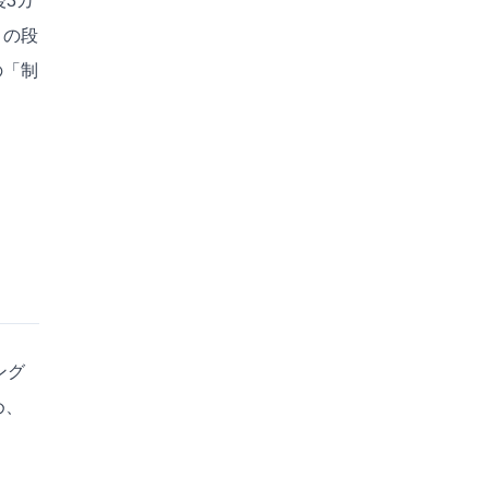
3カ
きの段
の「制
ング
め、