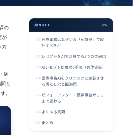
INDEX
0%
課の
荷が
医療事務はなぜいま「AI前提」で設
01
計すべきか
き方
レセプトをAIで時短する5つの突破口
02
AIレセプト処理の5手順（具体実装）
03
・病
医療事務AIをクリニックに定着させ
04
顧問と
る落とし穴と回避策
ます。
ビフォーアフター：医療事務がここ
05
まで変わる
よくある質問
06
まとめ
07