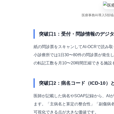
医療事務AI導入5領
突破口1：受付・問診情報のデジ
紙の問診票をスキャンしてAI-OCRで読
小診療所では1日30〜80件の問診票が発生
の転記工数を月10〜20時間圧縮できる施設
突破口2：病名コード（ICD-10
医師が記載した病名やSOAP記録から、AI
ます。「主病名と算定の整合性」「副傷病
可視化できる点が大きな価値です。