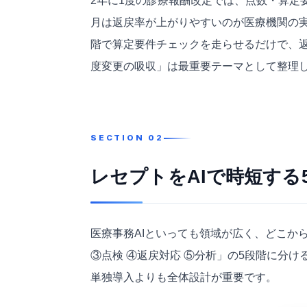
2年に1度の診療報酬改定では、点数・算定
月は返戻率が上がりやすいのが医療機関の実
階で算定要件チェックを走らせるだけで、
度変更の吸収」は最重要テーマとして整理
レセプトをAIで時短する
医療事務AIといっても領域が広く、どこか
③点検 ④返戻対応 ⑤分析」の5段階に分
単独導入よりも全体設計が重要です。