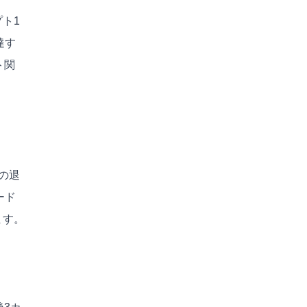
ト1
達す
ト関
の退
ード
ます。