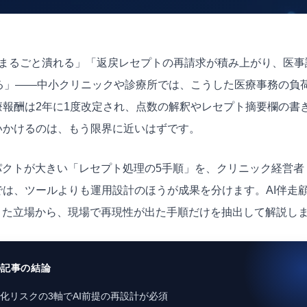
日まるごと潰れる」「返戻レセプトの再請求が積み上がり、医事
る」——中小クリニックや診療所では、こうした医療事務の負
報酬は2年に1度改定され、点数の解釈やレセプト摘要欄の書
いかけるのは、もう限界に近いはずです。
パクトが大きい「レセプト処理の5手順」を、クリニック経営者
は、ツールよりも運用設計のほうが成果を分けます。AI伴走
きた立場から、現場で再現性が出た手順だけを抽出して解説し
の記事の結論
化リスクの3軸でAI前提の再設計が必須